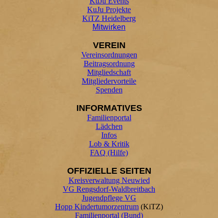
KuJu Events
KuJu Projekte
KiTZ Heidelberg
Mitwirken
VEREIN
Vereinsordnungen
Beitragsordnung
Mitgliedschaft
Mitgliedervorteile
Spenden
INFORMATIVES
Familienportal
Lädchen
Infos
Lob & Kritik
FAQ (Hilfe)
OFFIZIELLE SEITEN
Kreisverwaltung Neuwied
VG Rengsdorf-Waldbreitbach
Jugendpflege VG
Hopp Kindertumorzentrum
(KiTZ)
Familienportal (Bund)