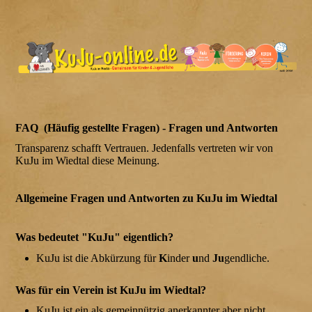
FAQ (Häufig gestellte Fragen) - Fragen und Antworten
Transparenz schafft Vertrauen. Jedenfalls vertreten wir von
KuJu im Wiedtal diese Meinung.
Allgemeine Fragen und Antworten zu KuJu im Wiedtal
Was bedeutet "KuJu" eigentlich?
KuJu ist die Abkürzung für
K
inder
u
nd
Ju
gendliche.
Was für ein Verein ist KuJu im Wiedtal?
KuJu ist ein als gemeinnützig anerkannter aber nicht