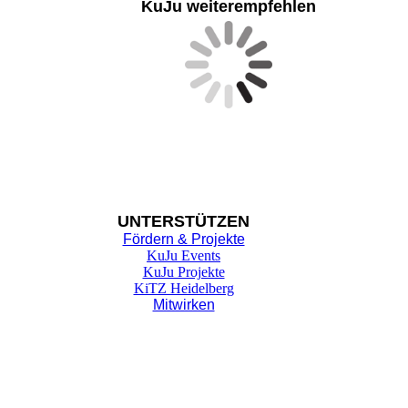
KuJu weiterempfehlen
UNTER
STÜTZEN
Fördern & Projekte
KuJu Events
KuJu Projekte
KiTZ Heidelberg
Mitwirken