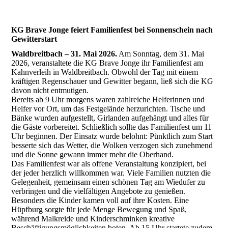
KG Brave Jonge feiert Familienfest bei Sonnenschein nach
Gewitterstart
Waldbreitbach – 31. Mai 2026.
Am Sonntag, dem 31. Mai
2026, veranstaltete die KG Brave Jonge ihr Familienfest am
Kahnverleih in Waldbreitbach. Obwohl der Tag mit einem
kräftigen Regenschauer und Gewitter begann, ließ sich die KG
davon nicht entmutigen.
Bereits ab 9 Uhr morgens waren zahlreiche Helferinnen und
Helfer vor Ort, um das Festgelände herzurichten. Tische und
Bänke wurden aufgestellt, Girlanden aufgehängt und alles für
die Gäste vorbereitet. Schließlich sollte das Familienfest um 11
Uhr beginnen. Der Einsatz wurde belohnt: Pünktlich zum Start
besserte sich das Wetter, die Wolken verzogen sich zunehmend
und die Sonne gewann immer mehr die Oberhand.
Das Familienfest war als offene Veranstaltung konzipiert, bei
der jeder herzlich willkommen war. Viele Familien nutzten die
Gelegenheit, gemeinsam einen schönen Tag am Wiedufer zu
verbringen und die vielfältigen Angebote zu genießen.
Besonders die Kinder kamen voll auf ihre Kosten. Eine
Hüpfburg sorgte für jede Menge Bewegung und Spaß,
während Malkreide und Kinderschminken kreative
Beschäftigungsmöglichkeiten boten. Ab 15 Uhr startete zudem