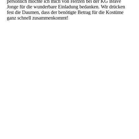
persönlich möchte ich mich von Herzen bei der KG Brave
Jonge für die wunderbare Einladung bedanken. Wir drücken
fest die Daumen, dass der benötigte Betrag für die Kostüme
ganz schnell zusammenkommt!
„Werde jetzt Mitglied und profitiere von
zahlreichen exklusiven Vorteilen
unserer PREMIUM-PARTNER.“