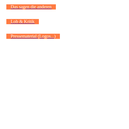
Das sagen die anderen
Lob & Kritik
Pressematerial (Logos...)
„Werde jetzt Mitglied und profitiere von
zahlreichen exklusiven Vorteilen
unserer PREMIUM-PARTNER.“