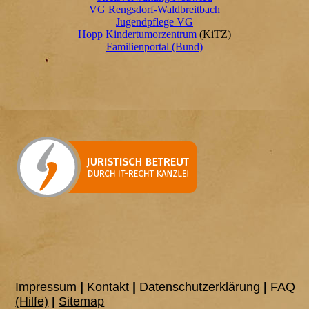
VG Rengsdorf-Waldbreitbach
Jugendpflege VG
Hopp Kindertumorzentrum
(KiTZ)
Familienportal (Bund)
Impressum
|
Kontakt
|
Datenschutzerklärung
|
FAQ
(Hilfe)
|
Sitemap