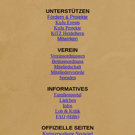
UNTER
STÜTZEN
Fördern & Projekte
KuJu Events
KuJu Projekte
KiTZ Heidelberg
Mitwirken
VEREIN
Vereinsordnungen
Beitragsordnung
Mitgliedschaft
Mitgliedervorteile
Spenden
INFORMATIVES
Familienportal
Lädchen
Infos
Lob & Kritik
FAQ (Hilfe)
OFFIZIELLE SEITEN
Kreisverwaltung Neuwied