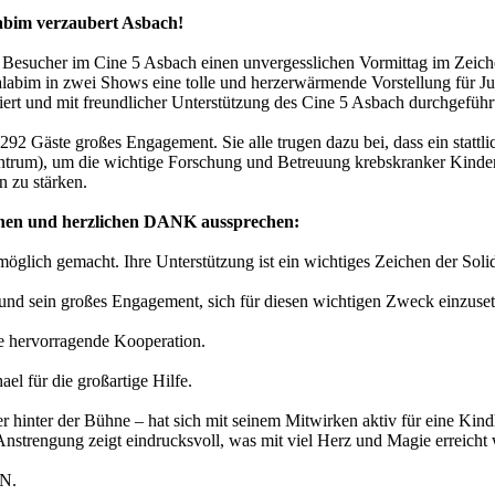
abim verzaubert Asbach!
 Besucher im Cine 5 Asbach einen unvergesslichen Vormittag im Zeich
alabim in zwei Shows eine tolle und herzerwärmende Vorstellung für Ju
ert und mit freundlicher Unterstützung des Cine 5 Asbach durchgeführ
92 Gäste großes Engagement. Sie alle trugen dazu bei, dass ein stattli
entrum), um die wichtige Forschung und Betreuung krebskranker Kinder 
n zu stärken.
ichen und herzlichen DANK aussprechen:
öglich gemacht. Ihre Unterstützung ist ein wichtiges Zeichen der Solida
und sein großes Engagement, sich für diesen wichtigen Zweck einzuset
ie hervorragende Kooperation.
el für die großartige Hilfe.
der hinter der Bühne – hat sich mit seinem Mitwirken aktiv für eine Kind
nstrengung zeigt eindrucksvoll, was mit viel Herz und Magie erreicht
EN.