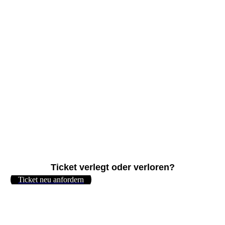
ofitiere von zahlreichen exklusiven Vortei
Ticket verlegt oder verloren?
Ticket neu anfordern