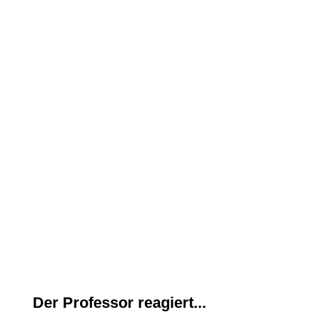
Tim Salabim
KuJu Crew v. l. n. r.: Tatjana Schneider, Julia Völkel, Prof. El
Der Professor reagiert...