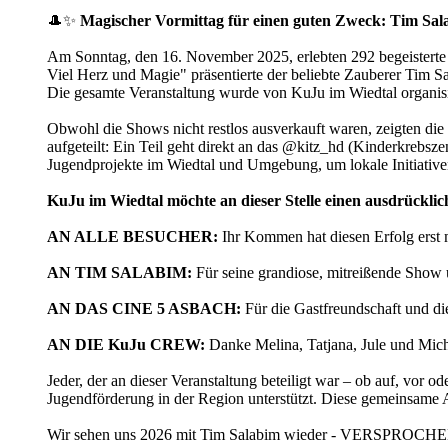
🎩✨
Magischer Vormittag für einen guten Zweck: Tim Sal
Am Sonntag, den 16. November 2025, erlebten 292 begeisterte
Viel Herz und Magie" präsentierte der beliebte Zauberer Tim S
Die gesamte Veranstaltung wurde von KuJu im Wiedtal organisi
Obwohl die Shows nicht restlos ausverkauft waren, zeigten die 2
aufgeteilt: Ein Teil geht direkt an das @kitz_hd (Kinderkrebsz
Jugendprojekte im Wiedtal und Umgebung, um lokale Initiative
KuJu im Wiedtal möchte an dieser Stelle einen ausdrückl
AN ALLE BESUCHER:
Ihr Kommen hat diesen Erfolg erst m
AN TIM SALABIM:
Für seine grandiose, mitreißende Show 
AN DAS CINE 5 ASBACH:
Für die Gastfreundschaft und d
AN DIE KuJu CREW:
Danke Melina, Tatjana, Jule und Micha
Jeder, der an dieser Veranstaltung beteiligt war – ob auf, vor o
Jugendförderung in der Region unterstützt. Diese gemeinsame A
Wir sehen uns 2026 mit Tim Salabim wieder - VERSPROCH