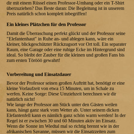
dir mit einem Rüssel einen Professor-Umhang oder ein T-Shirt
überzuziehen? Das Beste daran: Die Begleitung ist in unserem
Preis natürlich schon komplett inbegriffen!
Ein kleines Plätzchen für den Professor
Damit die Überraschung perfekt glückt und der Professor seine
"Elefantenhaut" in Ruhe an- und ablegen kann, wäre ein
kleiner, blickgeschützter Rückzugsort vor Ort toll. Ein separater
Raum, eine Garage oder eine ruhige Ecke im Hintergrund sind
ideal. So bleibt der Zauber für die kleinen und großen Fans bis
zum ersten Törööö gewahrt!
Vorbereitung und Einsatzdauer
Bevor der Professor seinen großen Auftritt hat, benötigt er eine
kleine Vorlaufzeit von etwa 15 Minuten, um in Schale zu
werfen. Keine Sorge: Diese Umziehzeit berechnen wir dir
natürlich nicht!
Wie lange der Professor am Stück unter den Gästen weilen
kann, hängt ganz stark vom Wetter ab. Unter seinem dicken
Elefantenfell kann es nämlich ganz schön warm werden! In der
Regel ist er zwischen 30 und 60 Minuten aktiv im Einsatz.
Wenn die Sonne im Wiedtal mal so richtig brennt wie in der
afrikanischen Savanne, müssen wir die Einsatzzeiten zum