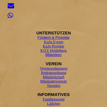
UNTER
STÜTZEN
Fördern & Projekte
KuJu Events
KuJu Projekte
KiTZ Heidelberg
Mitwirken
VEREIN
Vereinsordnungen
Beitragsordnung
Mitgliedschaft
Mitgliedervorteile
Spenden
INFORMATIVES
Familienportal
Lädchen