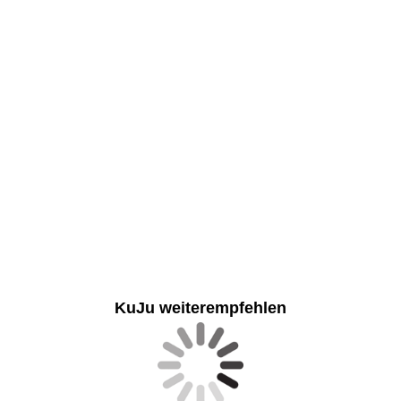
„Werde jetzt Mitglied und profitiere von
zahlreichen exklusiven Vorteilen
unserer PREMIUM-PARTNER.“
KuJu weiterempfehlen