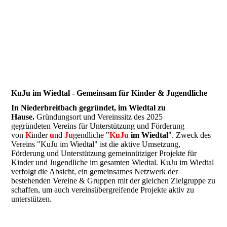
KuJu im Wiedtal - Gemeinsam für Kinder & Jugendliche
In Niederbreitbach gegründet, im Wiedtal zu
Hause.
Gründungsort und Vereinssitz des 2025
gegründeten
Vereins für Unterstützung und Förderung
von
K
inder
u
nd
Ju
gendliche "
KuJu
im Wiedtal
".
Zweck des
Vereins "KuJu im Wiedtal" ist die aktive Umsetzung,
Förderung und Unterstützung gemeinnütziger Projekte für
Kinder und Jugendliche im gesamten Wiedtal. KuJu im Wiedtal
verfolgt die Absicht, ein gemeinsames Netzwerk der
bestehenden Vereine & Gruppen mit der gleichen Zielgruppe zu
schaffen, um auch vereinsübergreifende Projekte aktiv zu
unterstützen.