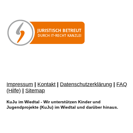
Impressum
|
Kontakt
|
Datenschutzerklärung
|
FAQ
(Hilfe)
|
Sitemap
KuJu im Wiedtal - Wir unterstützen Kinder und
Jugendprojekte (KuJu) im Wiedtal und darüber hinaus.
KuJu im Wiedtal wurde vom Finanzamt Neuwied als gemeinnützige Körperschaft
anerkannt. Förderung der Erziehung (§ 52 Abs. 2 Satz 1 Nr.(n) 7 AO) | Förderung
der Jugendhilfe (§ 52 Abs. 2 Satz 1 Nr.(n) 4 AO)
Als gemeinnützige Organisation sind wir berechtigt, Spendenbescheinigungen