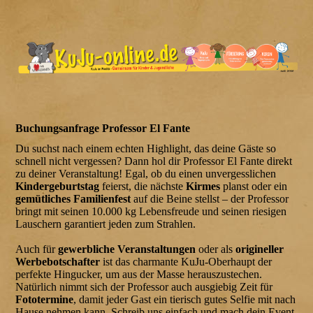
Buchungsanfrage Professor El Fante
Du suchst nach einem echten Highlight, das deine Gäste so
schnell nicht vergessen? Dann hol dir Professor El Fante direkt
zu deiner Veranstaltung! Egal, ob du einen unvergesslichen
Kindergeburtstag
feierst, die nächste
Kirmes
planst oder ein
gemütliches Familienfest
auf die Beine stellst – der Professor
bringt mit seinen 10.000 kg Lebensfreude und seinen riesigen
Lauschern garantiert jeden zum Strahlen.
Auch für
gewerbliche Veranstaltungen
oder als
origineller
Werbebotschafter
ist das charmante KuJu-Oberhaupt der
perfekte Hingucker, um aus der Masse herauszustechen.
Natürlich nimmt sich der Professor auch ausgiebig Zeit für
Fototermine
, damit jeder Gast ein tierisch gutes Selfie mit nach
Hause nehmen kann. Schreib uns einfach und mach dein Event