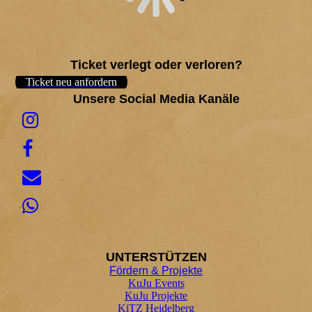
Ticket verlegt oder verloren?
Ticket neu anfordern
Unsere Social Media Kanäle
UNTER
STÜTZEN
Fördern & Projekte
KuJu Events
KuJu Projekte
KiTZ Heidelberg