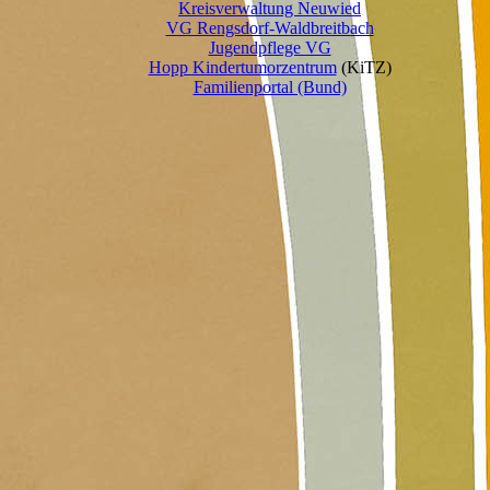
Kreisverwaltung Neuwied
VG Rengsdorf-Waldbreitbach
Jugendpflege VG
Hopp Kindertumorzentrum
(KiTZ)
Familienportal (Bund)