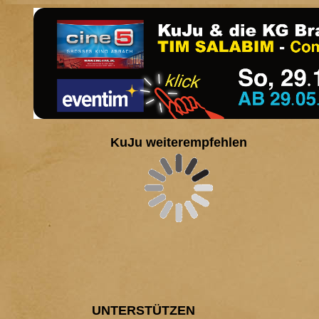
KuJu weiterempfehlen
UNTER
STÜTZEN