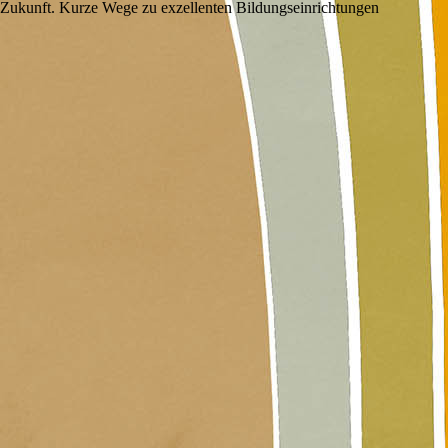
ie Zukunft. Kurze Wege zu exzellenten Bildungseinrichtungen