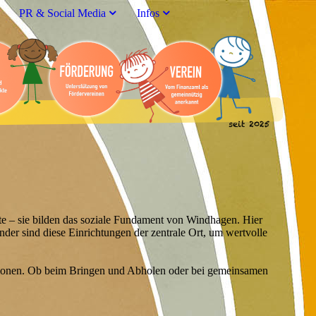
PR & Social Media
Infos
te – sie bilden das soziale Fundament von Windhagen. Hier
nder sind diese Einrichtungen der zentrale Ort, um wertvolle
rationen. Ob beim Bringen und Abholen oder bei gemeinsamen