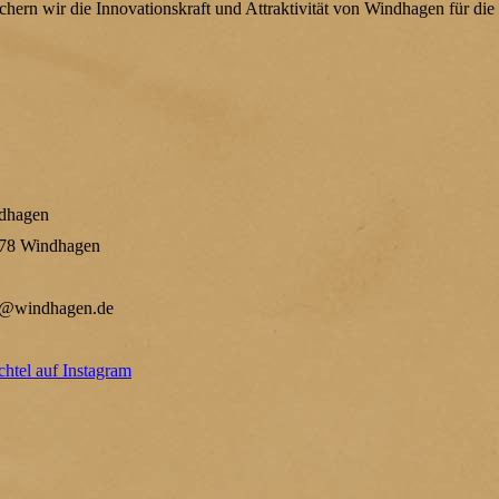
ichern wir die Innovationskraft und Attraktivität von Windhagen für d
dhagen
578 Windhagen
el@windhagen.de
htel auf Instagram